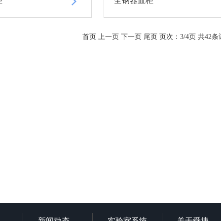
柜
全钢器皿柜
首页
上一页
下一页
尾页
页次：3/4页 共42条
新闻动态
实验室系统
关于舜捷