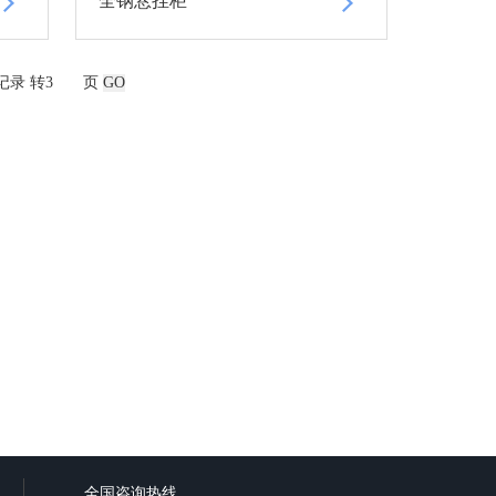
全钢悬挂柜
记录 转
页
全国咨询热线