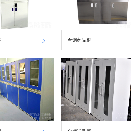
柜
全钢药品柜