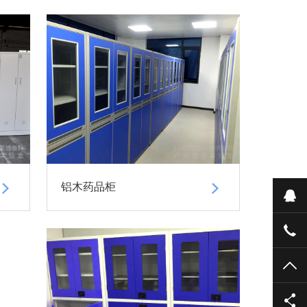
铝木药品柜
在
186
TO