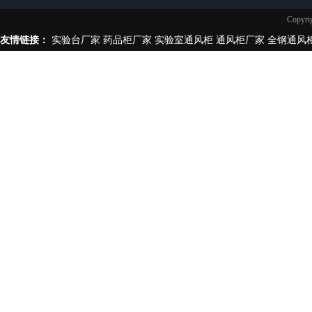
实验台柜拉手样式
Copy
不锈钢制品
友情链接：
实验台厂家
药品柜厂家
实验室通风柜
通风柜厂家
全钢通风