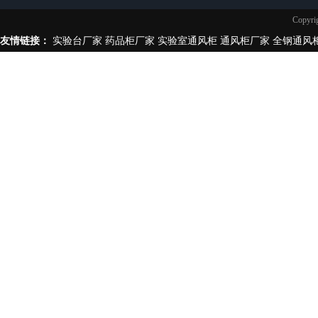
实验台柜拉手样式
Copy
不锈钢制品
友情链接：
实验台厂家
药品柜厂家
实验室通风柜
通风柜厂家
全钢通风