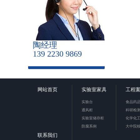
陶经理
139 2230 9869
网站首页
实验室家具
工程
实验台
食品药
通风柜
科研检
实验室储存柜
化学化
防腐系例
大中院
周边配套产品
联系我们