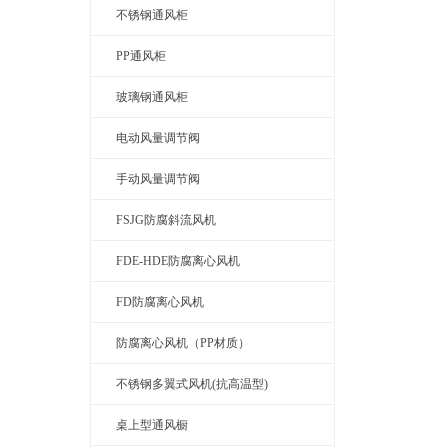
不锈钢通风柜
PP通风柜
玻璃钢通风柜
电动风量调节阀
手动风量调节阀
FSJG防腐斜流风机
FDE-HDE防腐离心风机
FD防腐离心风机
防腐离心风机（PP材质）
不锈钢多翼式风机(抗高温型)
桌上型通风橱