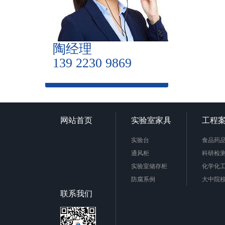
陶经理
139 2230 9869
网站首页
实验室家具
工程
实验台
食品药
通风柜
科研检
实验室储存柜
化学化
防腐系例
大中院
周边配套产品
联系我们
安全防护产品
实验台柜拉手样式