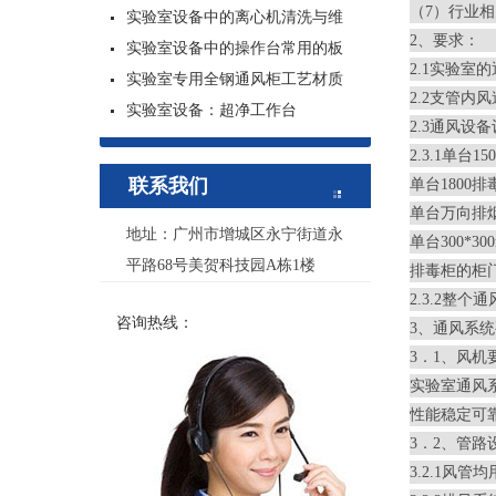
（7）行业
实验室设备中的离心机清洗与维
2、要求：
实验室设备中的操作台常用的板
2.1实验室
实验室专用全钢通风柜工艺材质
2.2支管内风
实验室设备：超净工作台
2.3通风设
2.3.1单台
联系我们
单台1800排
单台万向排烟
地址：广州市增城区永宁街道永
单台300*3
平路68号美贺科技园A栋1楼
排毒柜的柜门高
2.3.2整个
咨询热线：
3、通风系
3．1、风机
实验室通风
性能稳定可
3．2、管路
3.2.1风