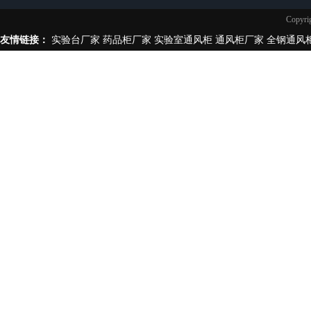
实验台柜拉手样式
Copy
不锈钢制品
友情链接：
实验台厂家
药品柜厂家
实验室通风柜
通风柜厂家
全钢通风