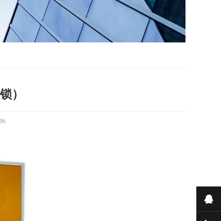
锁）
96
在