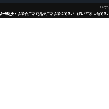
实验台柜拉手样式
Copy
不锈钢制品
友情链接：
实验台厂家
药品柜厂家
实验室通风柜
通风柜厂家
全钢通风