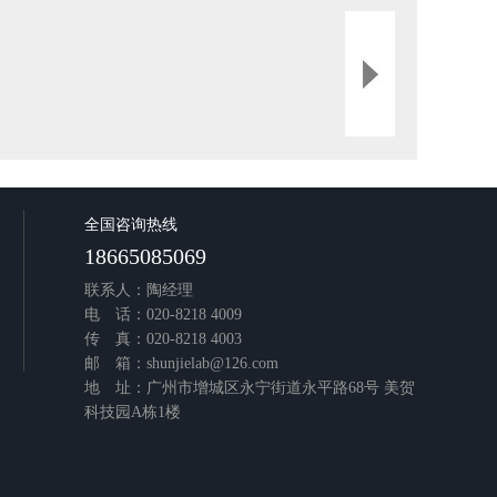
全国咨询热线
18665085069
联系人：陶经理
电 话：020-8218 4009
传 真：020-8218 4003
邮 箱：shunjielab@126.com
地 址：广州市增城区永宁街道永平路68号 美贺
科技园A栋1楼