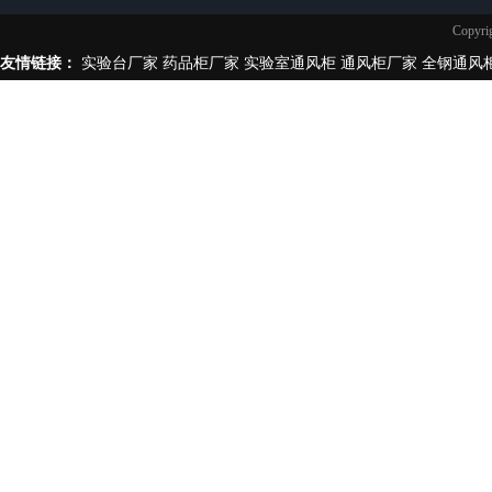
实验台柜拉手样式
Copy
不锈钢制品
友情链接：
实验台厂家
药品柜厂家
实验室通风柜
通风柜厂家
全钢通风