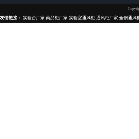
实验台柜拉手样式
Copy
不锈钢制品
友情链接：
实验台厂家
药品柜厂家
实验室通风柜
通风柜厂家
全钢通风