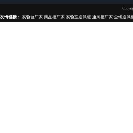
实验台柜拉手样式
Copy
不锈钢制品
友情链接：
实验台厂家
药品柜厂家
实验室通风柜
通风柜厂家
全钢通风