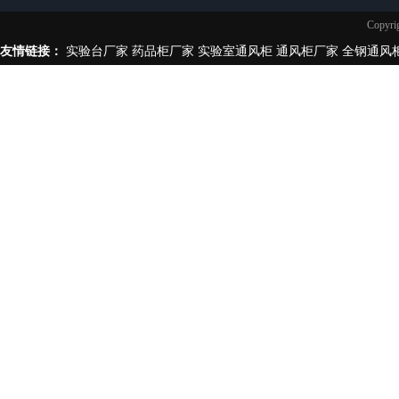
实验台柜拉手样式
Copy
不锈钢制品
友情链接：
实验台厂家
药品柜厂家
实验室通风柜
通风柜厂家
全钢通风