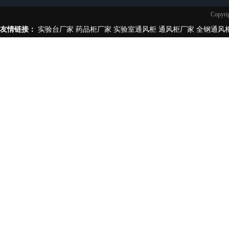
实验台柜拉手样式
Copy
不锈钢制品
友情链接：
实验台厂家
药品柜厂家
实验室通风柜
通风柜厂家
全钢通风