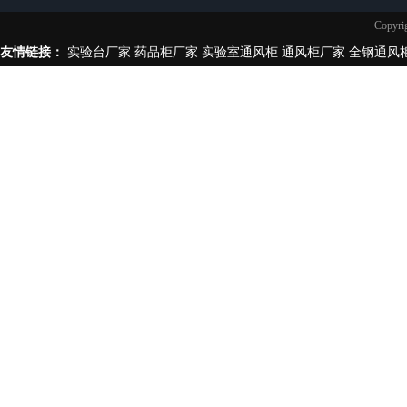
实验台柜拉手样式
Copy
不锈钢制品
友情链接：
实验台厂家
药品柜厂家
实验室通风柜
通风柜厂家
全钢通风