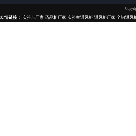
实验台柜拉手样式
Copy
不锈钢制品
友情链接：
实验台厂家
药品柜厂家
实验室通风柜
通风柜厂家
全钢通风