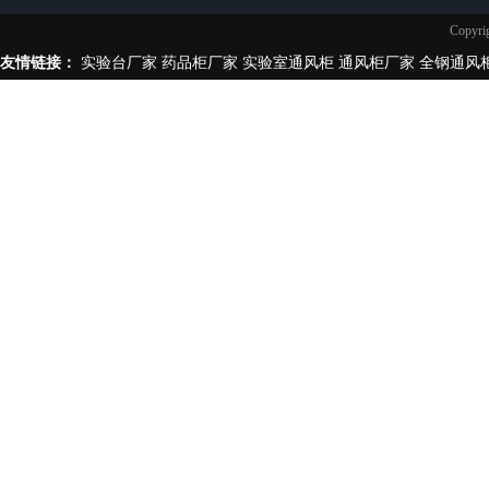
实验台柜拉手样式
Copy
不锈钢制品
友情链接：
实验台厂家
药品柜厂家
实验室通风柜
通风柜厂家
全钢通风