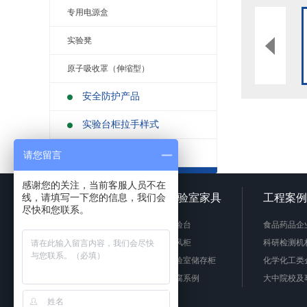
专用电源盒
实验凳
原子吸收罩（伸缩型）
安全防护产品
实验台柜拉手样式
不锈钢制品
请您留言
感谢您的关注，当前客服人员不在
线，请填写一下您的信息，我们会
网站首页
实验室家具
工程案例
尽快和您联系。
实验台
食品药品企
通风柜
科研检测机
实验室储存柜
化学化工类
防腐系例
大中院校及
周边配套产品
联系我们