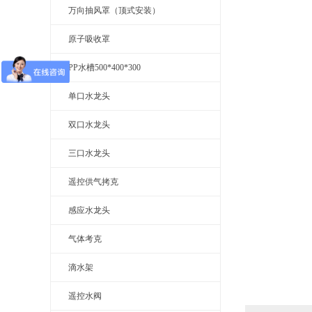
万向抽风罩（顶式安装）
原子吸收罩
PP水槽500*400*300
单口水龙头
双口水龙头
三口水龙头
遥控供气拷克
感应水龙头
气体考克
滴水架
遥控水阀