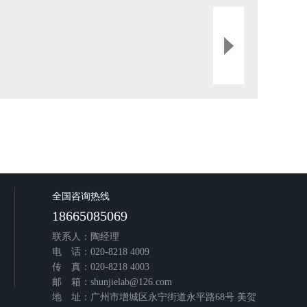
全国咨询热线
18665085069
联系人：陶经理
电 话：020-8218 4009
传 真：020-8218 4003
邮 箱：shunjielab@126.com
地 址：广州市增城区永宁街道永平路68号 美贺