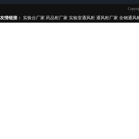
实验台柜拉手样式
Copy
不锈钢制品
友情链接：
实验台厂家
药品柜厂家
实验室通风柜
通风柜厂家
全钢通风