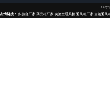
实验台柜拉手样式
Copy
不锈钢制品
友情链接：
实验台厂家
药品柜厂家
实验室通风柜
通风柜厂家
全钢通风