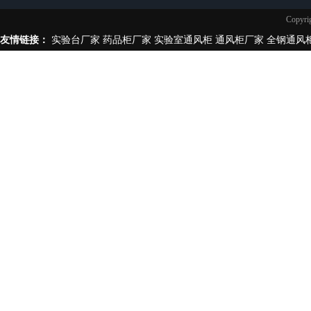
实验台柜拉手样式
Copy
不锈钢制品
友情链接：
实验台厂家
药品柜厂家
实验室通风柜
通风柜厂家
全钢通风