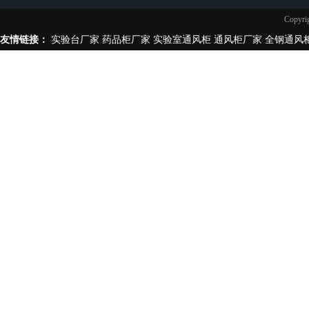
实验台柜拉手样式
Copy
不锈钢制品
友情链接：
实验台厂家
药品柜厂家
实验室通风柜
通风柜厂家
全钢通风