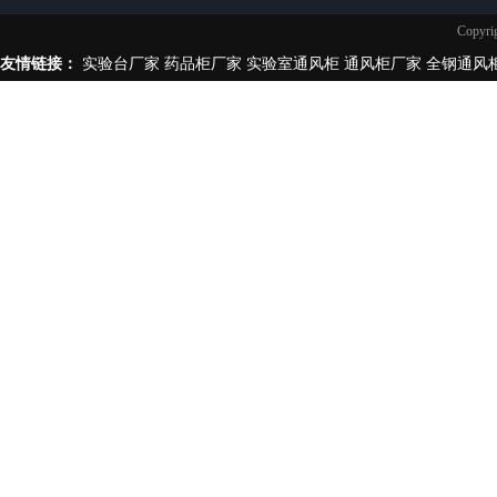
实验台柜拉手样式
Copy
不锈钢制品
友情链接：
实验台厂家
药品柜厂家
实验室通风柜
通风柜厂家
全钢通风