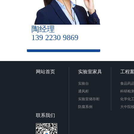
陶经理
139 2230 9869
网站首页
实验室家具
工程
实验台
食品药
通风柜
科研检
实验室储存柜
化学化
防腐系例
大中院
周边配套产品
联系我们
安全防护产品
实验台柜拉手样式