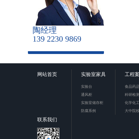
陶经理
139 2230 9869
网站首页
实验室家具
工程
实验台
食品药
通风柜
科研检
实验室储存柜
化学化
防腐系例
大中院
周边配套产品
联系我们
安全防护产品
实验台柜拉手样式