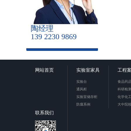
陶经理
139 2230 9869
网站首页
实验室家具
工程
实验台
食品药
通风柜
科研检
实验室储存柜
化学化
防腐系例
大中院
周边配套产品
联系我们
安全防护产品
实验台柜拉手样式