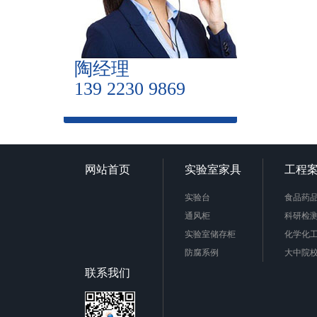
陶经理
139 2230 9869
网站首页
实验室家具
工程
实验台
食品药
通风柜
科研检
实验室储存柜
化学化
防腐系例
大中院
周边配套产品
联系我们
安全防护产品
实验台柜拉手样式