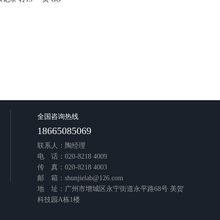
全国咨询热线
18665085069
联系人：陶经理
电 话：020-8218 4009
传 真：020-8218 4003
邮 箱：shunjielab@126.com
地 址：广州市增城区永宁街道永平路68号 美贺
科技园A栋1楼