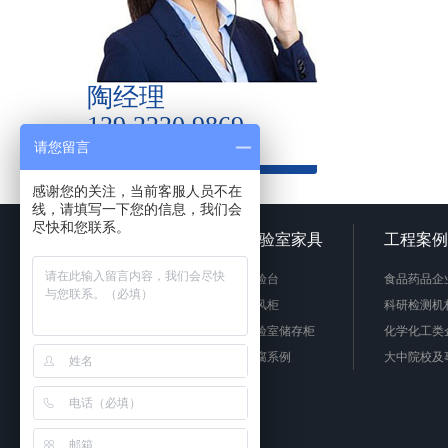
陶经理
139 2230 9869
请您留言
感谢您的关注，当前客服人员不在
线，请填写一下您的信息，我们会
尽快和您联系。
网站首页
实验室家具
工程案例
实验台
食品药品企
通风柜
科研检测机
实验室储存柜
化学化工类
防腐系例
大中院校及
周边配套产品
联系我们
安全防护产品
实验台柜拉手样式