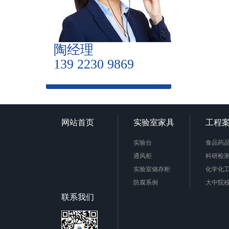
陶经理
139 2230 9869
网站首页
实验室家具
工程
实验台
食品药
通风柜
科研检
实验室储存柜
化学化
防腐系例
大中院
周边配套产品
联系我们
安全防护产品
实验台柜拉手样式