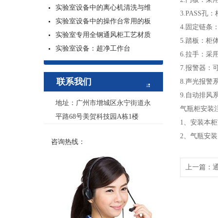
实验室设备中的离心机清洗与维
3.PASS
孔：
实验室设备中的操作台常用的板
4.
固定链条
实验室专用全钢通风柜工艺材质
5.
踏板：柜
实验室设备：超净工作台
6.
拉手：采
7.
报警器：
联系我们
8.
声光报警
9.
自动排风
地址：广州市增城区永宁街道永
气瓶柜安装
平路68号美贺科技园A栋1楼
1
、安装本柜
2
、气瓶安装
咨询热线：
上一篇：