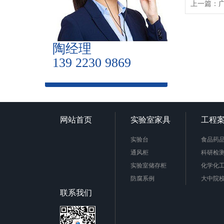
上一篇：
陶经理
139 2230 9869
网站首页
实验室家具
工程
实验台
食品药
通风柜
科研检
实验室储存柜
化学化
防腐系例
大中院
周边配套产品
联系我们
安全防护产品
实验台柜拉手样式