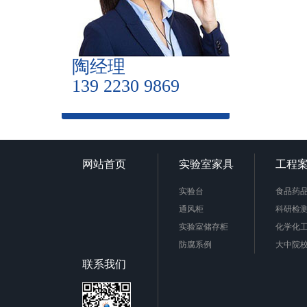
陶经理
139 2230 9869
网站首页
实验室家具
工程
实验台
食品药
通风柜
科研检
实验室储存柜
化学化
防腐系例
大中院
周边配套产品
联系我们
安全防护产品
实验台柜拉手样式