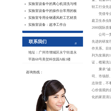
实验室设备中的离心机清洗与维
轻工行业先进
实验室设备中的操作台常用的板
凭借专业化
实验室专用全钢通风柜工艺材质
庭卫生杀虫制
实验室设备：超净工作台
2000国际
公司一贯注
联系我们
先进的研发
作关系。目
地址：广州市增城区永宁街道永
列为发展的
平路68号美贺科技园A栋1楼
证，榄菊洗
秉承“诚信
咨询热线：
司、市场部
志弥坚，不
心价值观的
化的家居清