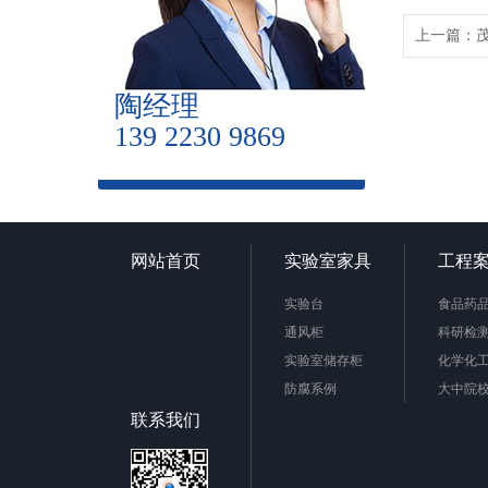
上一篇：
陶经理
139 2230 9869
网站首页
实验室家具
工程
实验台
食品药
通风柜
科研检
实验室储存柜
化学化
防腐系例
大中院
周边配套产品
联系我们
安全防护产品
实验台柜拉手样式