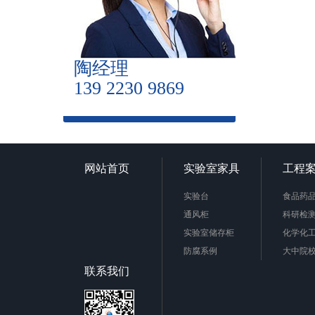
陶经理
139 2230 9869
网站首页
实验室家具
工程
实验台
食品药
通风柜
科研检
实验室储存柜
化学化
防腐系例
大中院
周边配套产品
联系我们
安全防护产品
实验台柜拉手样式