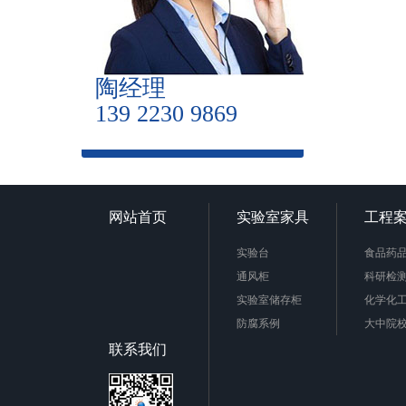
陶经理
139 2230 9869
网站首页
实验室家具
工程
实验台
食品药
通风柜
科研检
实验室储存柜
化学化
防腐系例
大中院
周边配套产品
联系我们
安全防护产品
实验台柜拉手样式